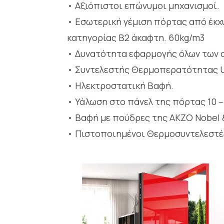
• Αξιόπιστοι επώνυμοι μηχανισμοί.
• Εσωτερική γέμιση πόρτας από έκ
κατηγορίας Β2 άκαφτη. 60kg/m3
• Δυνατότητα εφαρμογής όλων των 
• Συντελεστής Θερμοπερατότητας U
• Ηλεκτροστατική Βαφή.
• Υάλωση στο πάνελ της πόρτας 10 – 
• Βαφή με πούδρες της AKZO Nobel
• Πιστοποιημένοι Θερμοσυντελεστές