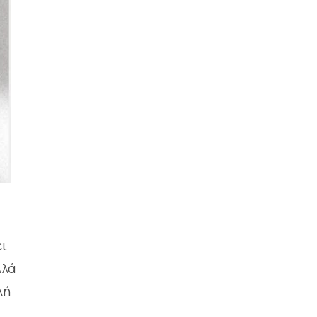
ει
λλά
λή