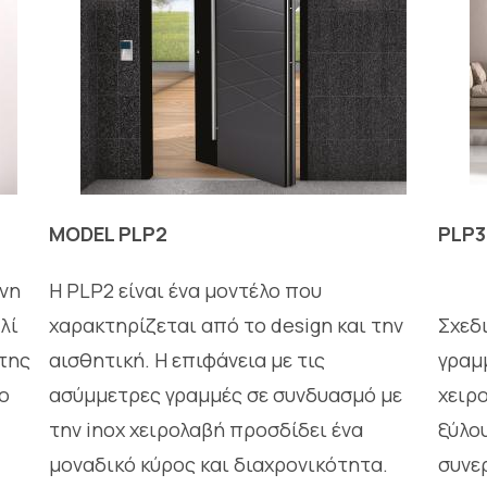
MODEL PLP2
PLP3
ένη
Η PLΡ2 είναι ένα μοντέλο που
αλί
χαρακτηρίζεται από το design και την
Σχεδ
 της
αισθητική. Η επιφάνεια με τις
γραμ
το
ασύμμετρες γραμμές σε συνδυασμό με
χειρ
την inox χειρολαβή προσδίδει ένα
ξύλου
μοναδικό κύρος και διαχρονικότητα.
συνε