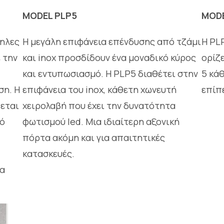
MODEL PLP5
MODE
ληλες
Η μεγάλη επιφάνεια επένδυσης από τζάμι
Η PL
 την
και inox προσδίδουν ένα μοναδικό κύρος
ορίζ
και εντυπωσιασμό. Η PLΡ5 διαθέτει στην
5 κάθ
ση. Η
επιφάνεια του inox, κάθετη χωνευτή
επίπε
εται
χειρολαβή που έχει την δυνατότητα
κό
φωτισμού led. Μια ιδιαίτερη αξονική
πόρτα ακόμη και για απαιτητικές
κατασκευές.
τα