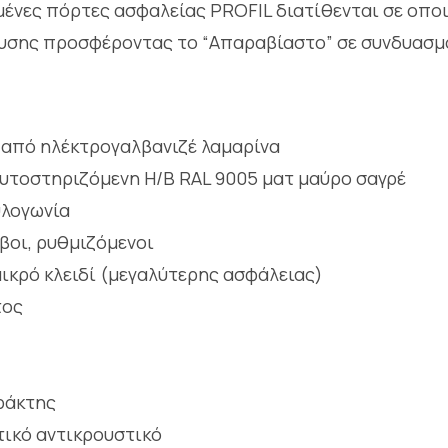
ένες πόρτες ασφαλείας PROFIL διατίθενται σε οπο
δυσης προσφέροντας το “Απαραβίαστο” σε συνδυασμό 
 από ηλέκτρογαλβανιζέ λαμαρίνα
αυτοστηριζόμενη Η/Β RAL 9005 ματ μαύρο σαγρέ
υλογωνία
βοι, ρυθμιζόμενοι
ικρό κλειδί (μεγαλύτερης ασφάλειας)
τος
ράκτης
τικό αντικρουστικό