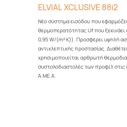
ELVIAL XCLUSIVE 88i2
Νέο σύστημα εισόδου που εφαρμόζει
θερμοπερατότητας Uf που ξεκινάει α
0,95 W/(m²·K)). Προσφέρει υψηλή α
αντικλεπτικής προστασίας. Διαθέτε
χρησιμοποιείται αρθρωτή θερμοδιακ
συστολοδιαστολές των προφίλ στις 
Α.ΜΕ.Α.